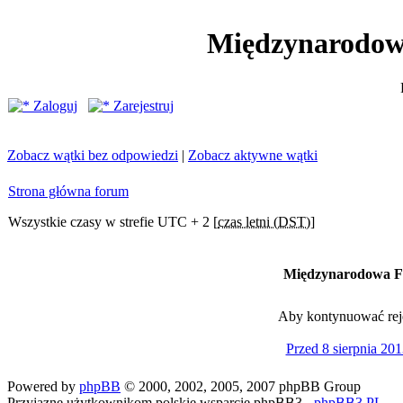
Międzynarodow
Zaloguj
Zarejestruj
Zobacz wątki bez odpowiedzi
|
Zobacz aktywne wątki
Strona główna forum
Wszystkie czasy w strefie UTC + 2 [
czas letni (DST)
]
Międzynarodowa Fe
Aby kontynuować rejes
Przed 8 sierpnia 201
Powered by
phpBB
© 2000, 2002, 2005, 2007 phpBB Group
Przyjazne użytkownikom polskie wsparcie phpBB3 -
phpBB3.PL