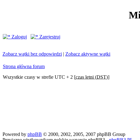
Mi
Zaloguj
Zarejestruj
Zobacz wątki bez odpowiedzi
|
Zobacz aktywne wątki
Strona główna forum
Wszystkie czasy w strefie UTC + 2 [
czas letni (DST)
]
Powered by
phpBB
© 2000, 2002, 2005, 2007 phpBB Group
Przyjazne użytkownikom polskie wsparcie phpBB3 -
phpBB3.PL