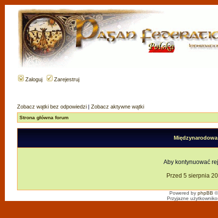
Zaloguj
Zarejestruj
Zobacz wątki bez odpowiedzi
|
Zobacz aktywne wątki
Strona główna forum
Międzynarodowa F
Aby kontynuować reje
Przed 5 sierpnia 2
Powered by
phpBB
©
Przyjazne użytkowniko