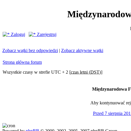
Międzynarodow
Zaloguj
Zarejestruj
Zobacz wątki bez odpowiedzi
|
Zobacz aktywne wątki
Strona główna forum
Wszystkie czasy w strefie UTC + 2 [
czas letni (DST)
]
Międzynarodowa Fe
Aby kontynuować rejes
Przed 7 sierpnia 201
Powered by
phpBB
© 2000, 2002, 2005, 2007 phpBB Group