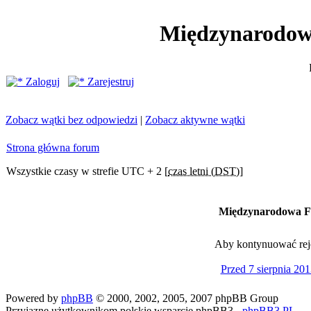
Międzynarodow
Zaloguj
Zarejestruj
Zobacz wątki bez odpowiedzi
|
Zobacz aktywne wątki
Strona główna forum
Wszystkie czasy w strefie UTC + 2 [
czas letni (DST)
]
Międzynarodowa Fe
Aby kontynuować rejes
Przed 7 sierpnia 201
Powered by
phpBB
© 2000, 2002, 2005, 2007 phpBB Group
Przyjazne użytkownikom polskie wsparcie phpBB3 -
phpBB3.PL