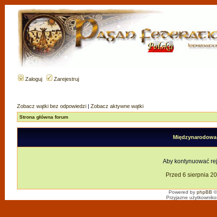
Zaloguj
Zarejestruj
Zobacz wątki bez odpowiedzi
|
Zobacz aktywne wątki
Strona główna forum
Międzynarodowa F
Aby kontynuować reje
Przed 6 sierpnia 2
Powered by
phpBB
©
Przyjazne użytkowniko