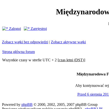
Międzynarodow
Zaloguj
Zarejestruj
Zobacz wątki bez odpowiedzi
|
Zobacz aktywne wątki
Strona główna forum
Wszystkie czasy w strefie UTC + 2 [
czas letni (DST)
]
Międzynarodowa Fe
Aby kontynuować rejes
Przed 6 sierpnia 201
Powered by
phpBB
© 2000, 2002, 2005, 2007 phpBB Group
Przyjazne użytkownikom polskie wsparcie phpBB3 -
phpBB3.PL