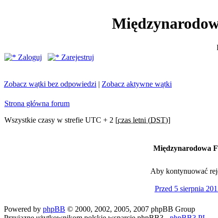
Międzynarodow
Zaloguj
Zarejestruj
Zobacz wątki bez odpowiedzi
|
Zobacz aktywne wątki
Strona główna forum
Wszystkie czasy w strefie UTC + 2 [
czas letni (DST)
]
Międzynarodowa Fe
Aby kontynuować rejes
Przed 5 sierpnia 201
Powered by
phpBB
© 2000, 2002, 2005, 2007 phpBB Group
Przyjazne użytkownikom polskie wsparcie phpBB3 -
phpBB3.PL