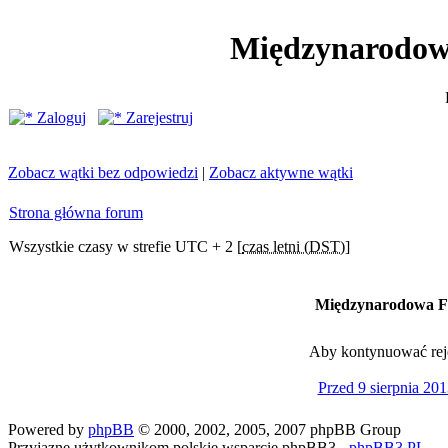
Międzynarodow
Zaloguj
Zarejestruj
Zobacz wątki bez odpowiedzi
|
Zobacz aktywne wątki
Strona główna forum
Wszystkie czasy w strefie UTC + 2 [
czas letni (DST)
]
Międzynarodowa Fe
Aby kontynuować rejes
Przed 9 sierpnia 201
Powered by
phpBB
© 2000, 2002, 2005, 2007 phpBB Group
Przyjazne użytkownikom polskie wsparcie phpBB3 -
phpBB3.PL