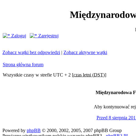
Międzynarodow
Zaloguj
Zarejestruj
Zobacz wątki bez odpowiedzi
|
Zobacz aktywne wątki
Strona główna forum
Wszystkie czasy w strefie UTC + 2 [
czas letni (DST)
]
Międzynarodowa Fe
Aby kontynuować rejes
Przed 8 sierpnia 201
Powered by
phpBB
© 2000, 2002, 2005, 2007 phpBB Group
Przyjazne użytkownikom polskie wsparcie phpBB3 -
phpBB3.PL