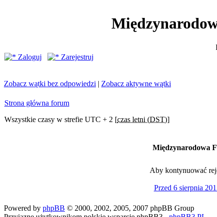
Międzynarodow
Zaloguj
Zarejestruj
Zobacz wątki bez odpowiedzi
|
Zobacz aktywne wątki
Strona główna forum
Wszystkie czasy w strefie UTC + 2 [
czas letni (DST)
]
Międzynarodowa Fe
Aby kontynuować rejes
Przed 6 sierpnia 201
Powered by
phpBB
© 2000, 2002, 2005, 2007 phpBB Group
Przyjazne użytkownikom polskie wsparcie phpBB3 -
phpBB3.PL