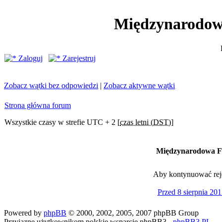
Międzynarodow
Zaloguj
Zarejestruj
Zobacz wątki bez odpowiedzi
|
Zobacz aktywne wątki
Strona główna forum
Wszystkie czasy w strefie UTC + 2 [
czas letni (DST)
]
Międzynarodowa Fe
Aby kontynuować rejes
Przed 8 sierpnia 201
Powered by
phpBB
© 2000, 2002, 2005, 2007 phpBB Group
Przyjazne użytkownikom polskie wsparcie phpBB3 -
phpBB3.PL