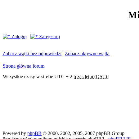
Mi
Zaloguj
Zarejestruj
Zobacz wątki bez odpowiedzi
|
Zobacz aktywne wątki
Strona główna forum
Wszystkie czasy w strefie UTC + 2 [
czas letni (DST)
]
Powered by
phpBB
© 2000, 2002, 2005, 2007 phpBB Group
Przyjazne użytkownikom polskie wsparcie phpBB3 -
phpBB3.PL