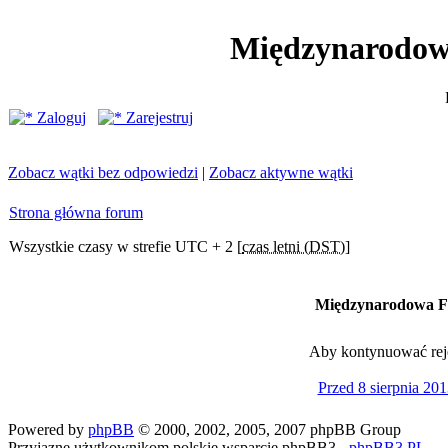
Międzynarodow
Zaloguj
Zarejestruj
Zobacz wątki bez odpowiedzi
|
Zobacz aktywne wątki
Strona główna forum
Wszystkie czasy w strefie UTC + 2 [
czas letni (DST)
]
Międzynarodowa Fe
Aby kontynuować rejes
Przed 8 sierpnia 201
Powered by
phpBB
© 2000, 2002, 2005, 2007 phpBB Group
Przyjazne użytkownikom polskie wsparcie phpBB3 -
phpBB3.PL