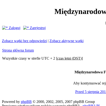
Międzynarodow
Zaloguj
Zarejestruj
Zobacz wątki bez odpowiedzi
|
Zobacz aktywne wątki
Strona główna forum
Wszystkie czasy w strefie UTC + 2 [
czas letni (DST)
]
Międzynarodowa Fe
Aby kontynuować rejes
Przed 5 sierpnia 201
Powered by
phpBB
© 2000, 2002, 2005, 2007 phpBB Group
Przyjazne użytkownikom polskie wsparcie phpBB3 -
phpBB3.PL