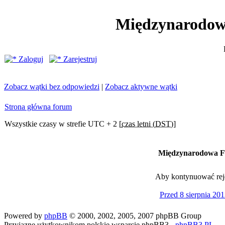
Międzynarodow
Zaloguj
Zarejestruj
Zobacz wątki bez odpowiedzi
|
Zobacz aktywne wątki
Strona główna forum
Wszystkie czasy w strefie UTC + 2 [
czas letni (DST)
]
Międzynarodowa Fe
Aby kontynuować rejes
Przed 8 sierpnia 201
Powered by
phpBB
© 2000, 2002, 2005, 2007 phpBB Group
Przyjazne użytkownikom polskie wsparcie phpBB3 -
phpBB3.PL