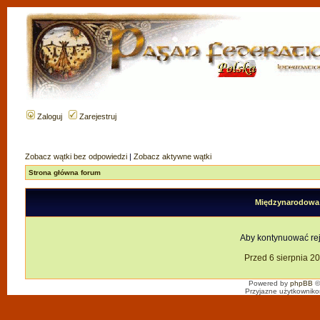
Zaloguj
Zarejestruj
Zobacz wątki bez odpowiedzi
|
Zobacz aktywne wątki
Strona główna forum
Międzynarodowa F
Aby kontynuować reje
Przed 6 sierpnia 2
Powered by
phpBB
©
Przyjazne użytkowniko