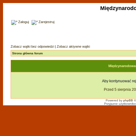
Międzynarodo
Zaloguj
Zarejestruj
Zobacz wątki bez odpowiedzi
|
Zobacz aktywne wątki
Strona główna forum
Międzynarodowa F
Aby kontynuować reje
Przed 5 sierpnia 2
Powered by
phpBB
©
Przyjazne użytkowniko