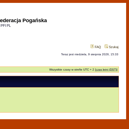
ederacja Pogańska
 PFI PL
FAQ
Szukaj
Teraz jest niedziela, 9 sierpnia 2026, 15:33
Wszystkie czasy w strefie UTC + 2 [
czas letni (DST)
]