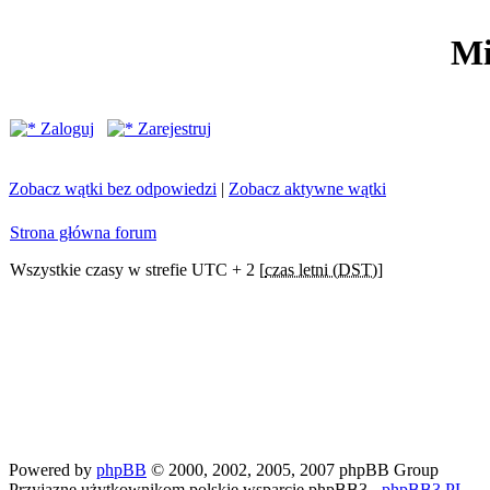
Mi
Zaloguj
Zarejestruj
Zobacz wątki bez odpowiedzi
|
Zobacz aktywne wątki
Strona główna forum
Wszystkie czasy w strefie UTC + 2 [
czas letni (DST)
]
Powered by
phpBB
© 2000, 2002, 2005, 2007 phpBB Group
Przyjazne użytkownikom polskie wsparcie phpBB3 -
phpBB3.PL