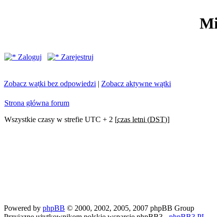
Mi
Zaloguj
Zarejestruj
Zobacz wątki bez odpowiedzi
|
Zobacz aktywne wątki
Strona główna forum
Wszystkie czasy w strefie UTC + 2 [
czas letni (DST)
]
Powered by
phpBB
© 2000, 2002, 2005, 2007 phpBB Group
Przyjazne użytkownikom polskie wsparcie phpBB3 -
phpBB3.PL