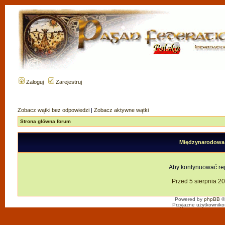
Zaloguj
Zarejestruj
Zobacz wątki bez odpowiedzi
|
Zobacz aktywne wątki
Strona główna forum
Międzynarodowa F
Aby kontynuować reje
Przed 5 sierpnia 2
Powered by
phpBB
©
Przyjazne użytkowniko