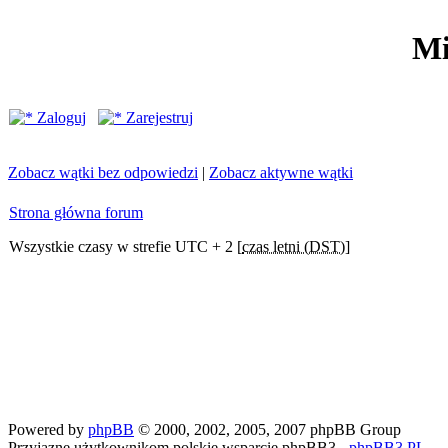
Mi
Zaloguj
Zarejestruj
Zobacz wątki bez odpowiedzi
|
Zobacz aktywne wątki
Strona główna forum
Wszystkie czasy w strefie UTC + 2 [
czas letni (DST)
]
Powered by
phpBB
© 2000, 2002, 2005, 2007 phpBB Group
Przyjazne użytkownikom polskie wsparcie phpBB3 -
phpBB3.PL