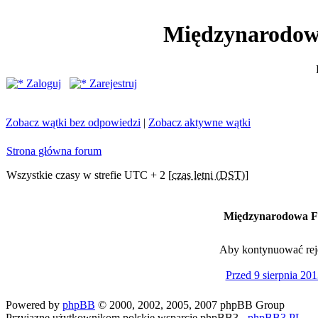
Międzynarodow
Zaloguj
Zarejestruj
Zobacz wątki bez odpowiedzi
|
Zobacz aktywne wątki
Strona główna forum
Wszystkie czasy w strefie UTC + 2 [
czas letni (DST)
]
Międzynarodowa Fe
Aby kontynuować rejes
Przed 9 sierpnia 201
Powered by
phpBB
© 2000, 2002, 2005, 2007 phpBB Group
Przyjazne użytkownikom polskie wsparcie phpBB3 -
phpBB3.PL