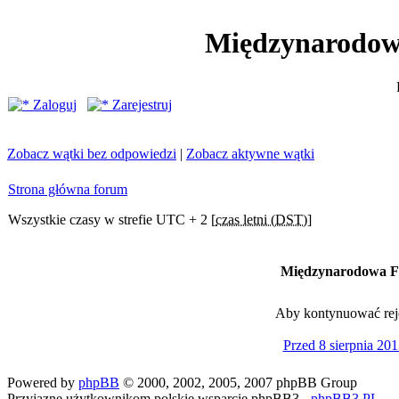
Międzynarodow
Zaloguj
Zarejestruj
Zobacz wątki bez odpowiedzi
|
Zobacz aktywne wątki
Strona główna forum
Wszystkie czasy w strefie UTC + 2 [
czas letni (DST)
]
Międzynarodowa Fe
Aby kontynuować rejes
Przed 8 sierpnia 201
Powered by
phpBB
© 2000, 2002, 2005, 2007 phpBB Group
Przyjazne użytkownikom polskie wsparcie phpBB3 -
phpBB3.PL