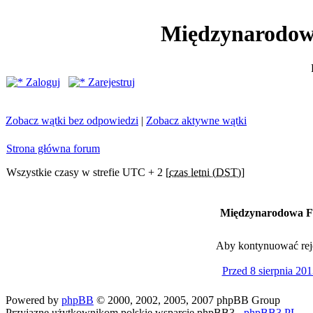
Międzynarodow
Zaloguj
Zarejestruj
Zobacz wątki bez odpowiedzi
|
Zobacz aktywne wątki
Strona główna forum
Wszystkie czasy w strefie UTC + 2 [
czas letni (DST)
]
Międzynarodowa Fe
Aby kontynuować rejes
Przed 8 sierpnia 201
Powered by
phpBB
© 2000, 2002, 2005, 2007 phpBB Group
Przyjazne użytkownikom polskie wsparcie phpBB3 -
phpBB3.PL