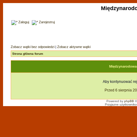
Międzynarodo
Zaloguj
Zarejestruj
Zobacz wątki bez odpowiedzi
|
Zobacz aktywne wątki
Strona główna forum
Międzynarodowa F
Aby kontynuować reje
Przed 6 sierpnia 2
Powered by
phpBB
©
Przyjazne użytkowniko