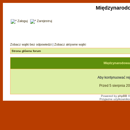
Międzynarodo
Zaloguj
Zarejestruj
Zobacz wątki bez odpowiedzi
|
Zobacz aktywne wątki
Strona główna forum
Międzynarodowa F
Aby kontynuować reje
Przed 5 sierpnia 2
Powered by
phpBB
©
Przyjazne użytkowniko