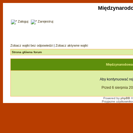
Międzynarodo
Zaloguj
Zarejestruj
Zobacz wątki bez odpowiedzi
|
Zobacz aktywne wątki
Strona główna forum
Międzynarodowa F
Aby kontynuować reje
Przed 6 sierpnia 2
Powered by
phpBB
©
Przyjazne użytkowniko