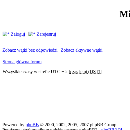
Mi
Zaloguj
Zarejestruj
Zobacz wątki bez odpowiedzi
|
Zobacz aktywne wątki
Strona główna forum
Wszystkie czasy w strefie UTC + 2 [
czas letni (DST)
]
Powered by
phpBB
© 2000, 2002, 2005, 2007 phpBB Group
Przyjazne użytkownikom polskie wsparcie phpBB3 -
phpBB3.PL