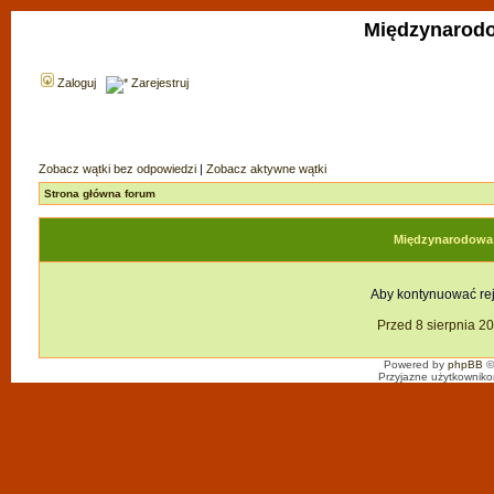
Międzynarodo
Zaloguj
Zarejestruj
Zobacz wątki bez odpowiedzi
|
Zobacz aktywne wątki
Strona główna forum
Międzynarodowa F
Aby kontynuować reje
Przed 8 sierpnia 2
Powered by
phpBB
©
Przyjazne użytkowniko