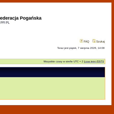
ederacja Pogańska
 PFI PL
FAQ
Szukaj
Teraz jest piątek, 7 sierpnia 2026, 14:08
Wszystkie czasy w strefie UTC + 2 [
czas letni (DST)
]