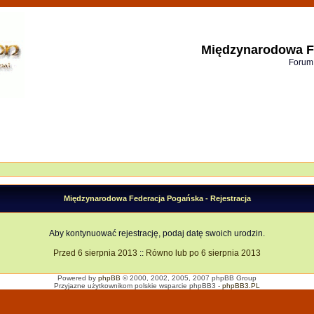
Międzynarodowa F
Forum
Międzynarodowa Federacja Pogańska - Rejestracja
Aby kontynuować rejestrację, podaj datę swoich urodzin.
Przed 6 sierpnia 2013
::
Równo lub po 6 sierpnia 2013
Powered by
phpBB
© 2000, 2002, 2005, 2007 phpBB Group
Przyjazne użytkownikom polskie wsparcie phpBB3 -
phpBB3.PL