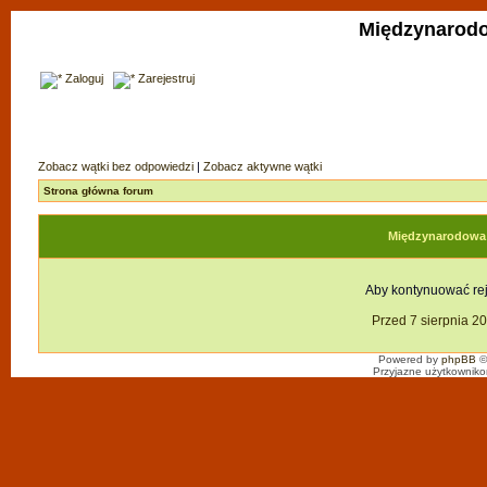
Międzynarodo
Zaloguj
Zarejestruj
Zobacz wątki bez odpowiedzi
|
Zobacz aktywne wątki
Strona główna forum
Międzynarodowa F
Aby kontynuować reje
Przed 7 sierpnia 2
Powered by
phpBB
©
Przyjazne użytkowniko