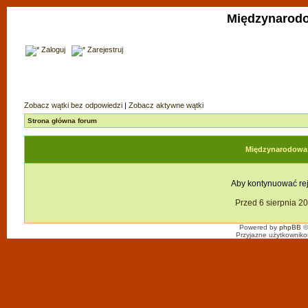
Międzynarodo
Zaloguj
Zarejestruj
Zobacz wątki bez odpowiedzi
|
Zobacz aktywne wątki
Strona główna forum
Międzynarodowa F
Aby kontynuować reje
Przed 6 sierpnia 2
Powered by
phpBB
©
Przyjazne użytkowniko