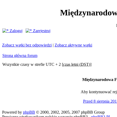
Międzynarodow
Zaloguj
Zarejestruj
Zobacz wątki bez odpowiedzi
|
Zobacz aktywne wątki
Strona główna forum
Wszystkie czasy w strefie UTC + 2 [
czas letni (DST)
]
Międzynarodowa Fe
Aby kontynuować rejes
Przed 8 sierpnia 201
Powered by
phpBB
© 2000, 2002, 2005, 2007 phpBB Group
Przyjazne użytkownikom polskie wsparcie phpBB3 -
phpBB3.PL