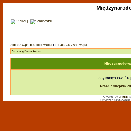
Międzynarodo
Zaloguj
Zarejestruj
Zobacz wątki bez odpowiedzi
|
Zobacz aktywne wątki
Strona główna forum
Międzynarodowa F
Aby kontynuować reje
Przed 7 sierpnia 2
Powered by
phpBB
©
Przyjazne użytkowniko