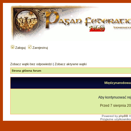
Zaloguj
Zarejestruj
Zobacz wątki bez odpowiedzi
|
Zobacz aktywne wątki
Strona główna forum
Międzynarodowa F
Aby kontynuować reje
Przed 7 sierpnia 2
Powered by
phpBB
©
Przyjazne użytkowniko