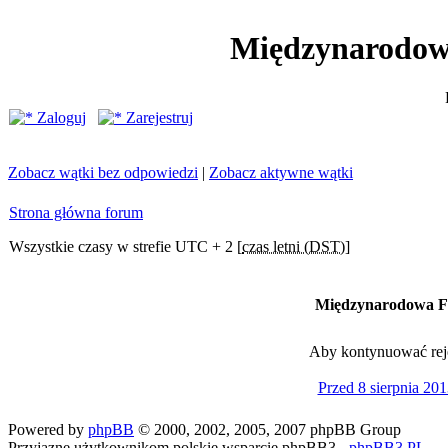
Międzynarodow
Zaloguj
Zarejestruj
Zobacz wątki bez odpowiedzi
|
Zobacz aktywne wątki
Strona główna forum
Wszystkie czasy w strefie UTC + 2 [
czas letni (DST)
]
Międzynarodowa Fe
Aby kontynuować rejes
Przed 8 sierpnia 201
Powered by
phpBB
© 2000, 2002, 2005, 2007 phpBB Group
Przyjazne użytkownikom polskie wsparcie phpBB3 -
phpBB3.PL