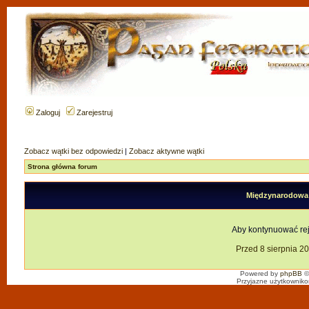
Zaloguj
Zarejestruj
Zobacz wątki bez odpowiedzi
|
Zobacz aktywne wątki
Strona główna forum
Międzynarodowa F
Aby kontynuować reje
Przed 8 sierpnia 2
Powered by
phpBB
©
Przyjazne użytkowniko