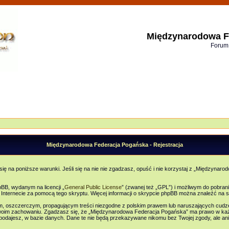
Międzynarodowa F
Forum
Międzynarodowa Federacja Pogańska - Rejestracja
ię na poniższe warunki. Jeśli się na nie nie zgadzasz, opuść i nie korzystaj z „Międzyn
B, wydanym na licencji „
General Public License
” (zwanej też „GPL”) i możliwym do pobran
w Internecie za pomocą tego skryptu. Więcej informacji o skrypcie phpBB można znaleźć na s
ym, oszczerczym, propagującym treści niezgodne z polskim prawem lub naruszających cudz
oim zachowaniu. Zgadzasz się, że „Międzynarodowa Federacja Pogańska” ma prawo w każd
e podajesz, w bazie danych. Dane te nie będą przekazywane nikomu bez Twojej zgody, ale 