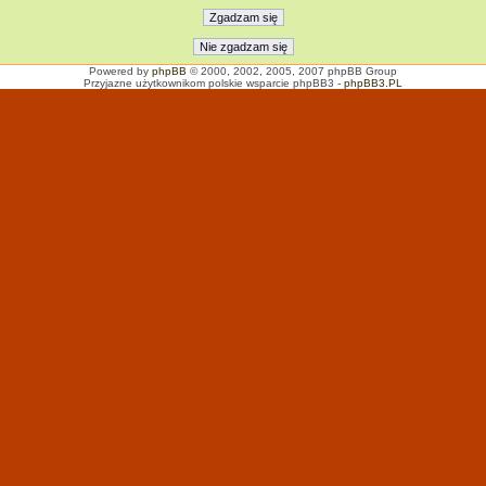
Powered by
phpBB
© 2000, 2002, 2005, 2007 phpBB Group
Przyjazne użytkownikom polskie wsparcie phpBB3 -
phpBB3.PL