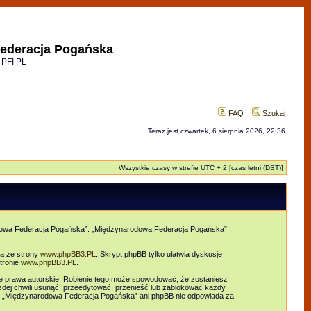
ederacja Pogańska
 PFI PL
FAQ
Szukaj
Teraz jest czwartek, 6 sierpnia 2026, 22:36
Wszystkie czasy w strefie UTC + 2 [
czas letni (DST)
]
arodowa Federacja Pogańska”. „Międzynarodowa Federacja Pogańska”
ia ze strony
www.phpBB3.PL
. Skrypt phpBB tylko ułatwia dyskusje
tronie
www.phpBB3.PL
.
e prawa autorskie. Robienie tego może spowodować, że zostaniesz
ej chwili usunąć, przeedytować, przenieść lub zablokować każdy
ani „Międzynarodowa Federacja Pogańska” ani phpBB nie odpowiada za