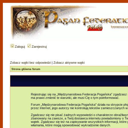
Zaloguj
Zarejestruj
Zobacz wątki bez odpowiedzi
|
Zobacz aktywne wątki
Strona główna forum
Rejestrując się na „Międzynarodowa Federacja Pogańska” zgadzasz s
ma prawo zmienić te warunki, ale musi Cię o tym poinformować.
Forum „Międzynarodowa Federacja Pogańska” działa na skrypcie phpB
przez Internet, jego autorzy nie kontrolują tekstów zamieszczanych 
Zgadzasz się nie pisać żadnych wypowiedzi o charakterze obraźliw
zbanowany na zawsze, a Twój dostawca internetu powiadomiony o Tw
wątek. Zgadzasz się też na zapisywanie wszystkich informacji, któr
włamania, które mogą spowodować wykradzenie danych.