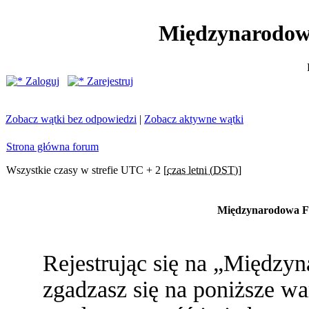
Międzynarodow
Zaloguj
Zarejestruj
Zobacz wątki bez odpowiedzi
|
Zobacz aktywne wątki
Strona główna forum
Wszystkie czasy w strefie UTC + 2 [
czas letni (DST)
]
Międzynarodowa Fe
Rejestrując się na „Między
zgadzasz się na poniższe war