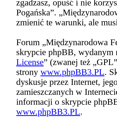
zgadzasz, opuść i nie korz
Pogańska”. „Międzynarodo
zmienić te warunki, ale mu
Forum „Międzynarodowa Fed
skrypcie phpBB, wydanym na
License
” (zwanej też „GPL”
strony
www.phpBB3.PL
. S
dyskusje przez Internet, jeg
zamieszczanych w Interneci
informacji o skrypcie phpB
www.phpBB3.PL
.