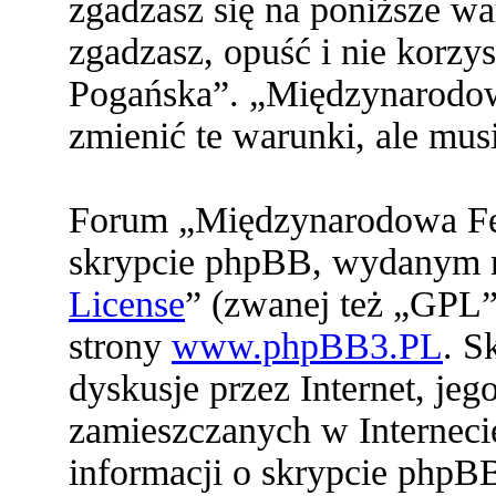
zgadzasz się na poniższe war
zgadzasz, opuść i nie korz
Pogańska”. „Międzynarodo
zmienić te warunki, ale mu
Forum „Międzynarodowa Fed
skrypcie phpBB, wydanym na
License
” (zwanej też „GPL”
strony
www.phpBB3.PL
. S
dyskusje przez Internet, jeg
zamieszczanych w Interneci
informacji o skrypcie phpB