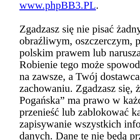
www.phpBB3.PL
.
Zgadzasz się nie pisać żad
obraźliwym, oszczerczym, p
polskim prawem lub narusza
Robienie tego może spowod
na zawsze, a Twój dostawc
zachowaniu. Zgadzasz się,
Pogańska” ma prawo w każde
przenieść lub zablokować ka
zapisywanie wszystkich info
danych. Dane te nie będą 