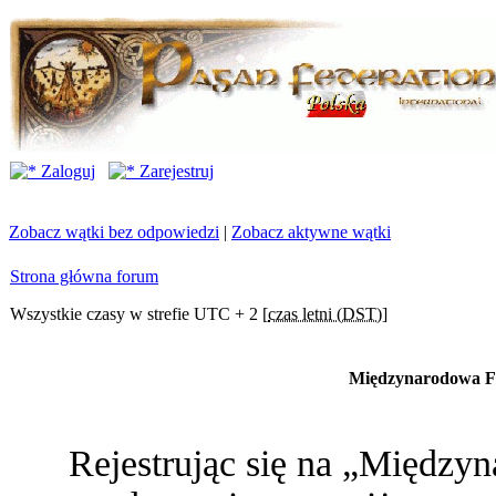
Zaloguj
Zarejestruj
Zobacz wątki bez odpowiedzi
|
Zobacz aktywne wątki
Strona główna forum
Wszystkie czasy w strefie UTC + 2 [
czas letni (DST)
]
Międzynarodowa Fe
Rejestrując się na „Między