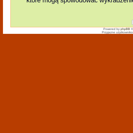
które mogą spowodować wykradzeni
Powered by
phpBB
©
Przyjazne użytkowniko