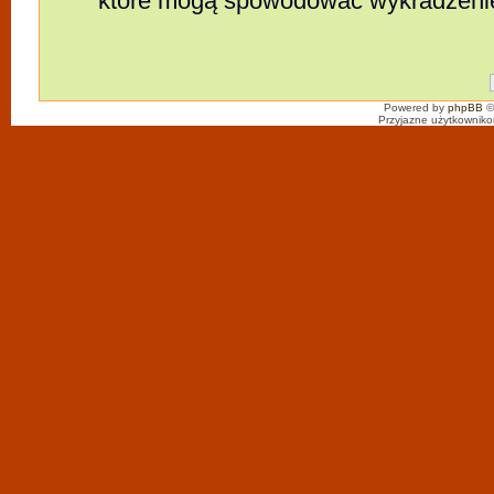
które mogą spowodować wykradzeni
Powered by
phpBB
©
Przyjazne użytkowniko