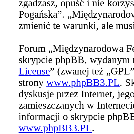
zgadzasz, opuść i nie korz
Pogańska”. „Międzynarodo
zmienić te warunki, ale mu
Forum „Międzynarodowa Fed
skrypcie phpBB, wydanym na
License
” (zwanej też „GPL”
strony
www.phpBB3.PL
. S
dyskusje przez Internet, jeg
zamieszczanych w Interneci
informacji o skrypcie phpB
www.phpBB3.PL
.