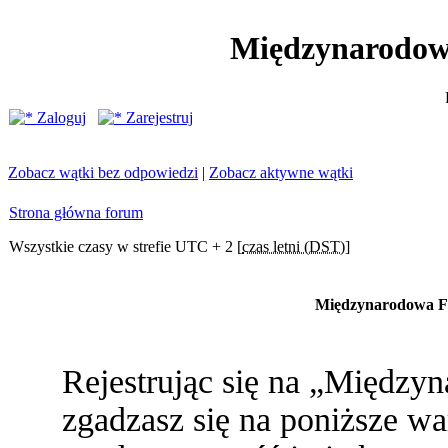
Międzynarodow
Zaloguj
Zarejestruj
Zobacz wątki bez odpowiedzi
|
Zobacz aktywne wątki
Strona główna forum
Wszystkie czasy w strefie UTC + 2 [
czas letni (DST)
]
Międzynarodowa Fe
Rejestrując się na „Między
zgadzasz się na poniższe war