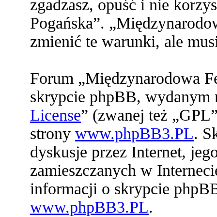
zgadzasz, opuść i nie korz
Pogańska”. „Międzynarodo
zmienić te warunki, ale mu
Forum „Międzynarodowa Fed
skrypcie phpBB, wydanym na
License
” (zwanej też „GPL”
strony
www.phpBB3.PL
. S
dyskusje przez Internet, jeg
zamieszczanych w Interneci
informacji o skrypcie phpB
www.phpBB3.PL
.