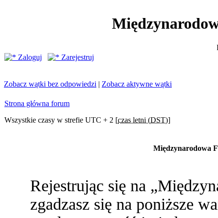
Międzynarodow
Zaloguj
Zarejestruj
Zobacz wątki bez odpowiedzi
|
Zobacz aktywne wątki
Strona główna forum
Wszystkie czasy w strefie UTC + 2 [
czas letni (DST)
]
Międzynarodowa Fe
Rejestrując się na „Między
zgadzasz się na poniższe war