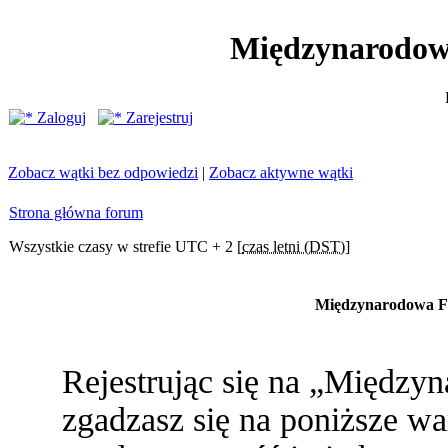
Międzynarodow
Zaloguj
Zarejestruj
Zobacz wątki bez odpowiedzi
|
Zobacz aktywne wątki
Strona główna forum
Wszystkie czasy w strefie UTC + 2 [
czas letni (DST)
]
Międzynarodowa Fe
Rejestrując się na „Między
zgadzasz się na poniższe war