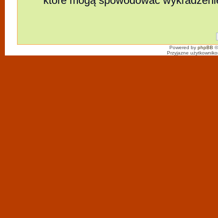
które mogą spowodować wykradzeni
Powered by
phpBB
©
Przyjazne użytkowniko