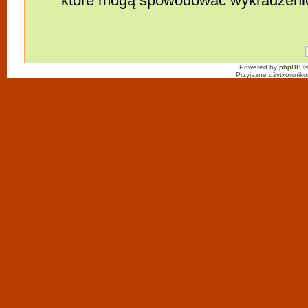
które mogą spowodować wykradzeni
Powered by
phpBB
©
Przyjazne użytkowniko