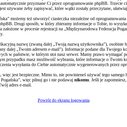
), automatycznie przyznane Ci przez oprogramowanie phpBB. Trzecie ci
st używane żeby zapisywać, które wątki zostały przeczytane, ułatwia
ska” możemy też utworzyć ciasteczka niezależne od oprogramowania p
pBB. Drugi sposób, w który zbieramy informacje o Tobie, to wysyłani
założone w procesie rejestracji na „Międzynarodowa Federacja Poga
y.
yfikacyjną nazwę (zwaną dalej „Twoją nazwą użytkownika”), osobiste 
wany dalej „Twoim adresem e-mail”). Informacje podane dla Twojego 
ch w państwie, w którym stoi nasz serwer. Mamy prawo wymagać poda
żdym przypadku masz możliwość wybrania, które informacje o Twoim ko
czenia wysyłania do Ciebie automatycznie wygenerowanych przez op
, więc jest bezpieczne. Mimo to, nie powinieneś używać tego sameg
Pogańska”, więc pilnuj go i nie podawaj
nikomu
. Jeśli je zapomniesz
Twój adres e-mail.
Powrót do ekranu logowania