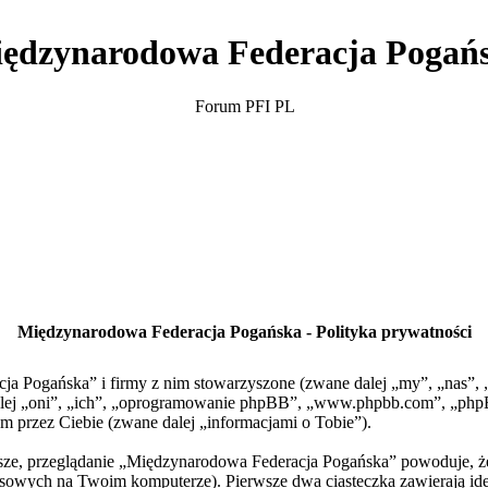
ędzynarodowa Federacja Pogań
Forum PFI PL
Międzynarodowa Federacja Pogańska - Polityka prywatności
cja Pogańska” i firmy z nim stowarzyszone (zwane dalej „my”, „nas”
 dalej „oni”, „ich”, „oprogramowanie phpBB”, „www.phpbb.com”, „php
m przez Ciebie (zwane dalej „informacjami o Tobie”).
rwsze, przeglądanie „Międzynarodowa Federacja Pogańska” powoduje, 
owych na Twoim komputerze). Pierwsze dwa ciasteczka zawierają ident