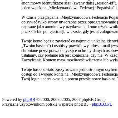
anonimowy identyfikator sesji (zwany dalej „session-id”
jeden wątek na „Międzynarodowa Federacja Pogańska” i je
W czasie przeglądania „Międzynarodowa Federacja Pogań
opisywać tylko strony utworzone przez oprogramowanie ph
napisane jako anonimowy użytkownik, konto użytkownika 
przez Ciebie po rejestracji, w czasie, gdy jesteś zalogowan
Twoje konto będzie zawierać co najmniej unikalną ident
„Twoim hasłem”) i osobisty prawidłowy adres e-mail (z
chronione przez prawa dotyczące ochrony danych osobowy
ustalamy, czy podanie ich jest konieczne, czy nie. W ka
Zarządzania Kontem masz możliwość włączenia lub wyła
Twoje hasło zostało zaszyfrowane jednostronnym szyfrem
dostęp do Twojego konta na „Międzynarodowa Federacja 
Twój login i adres e-mail, a potem prześle nowe hasło na 
Powered by
phpBB
© 2000, 2002, 2005, 2007 phpBB Group
Przyjazne użytkownikom polskie wsparcie phpBB3 -
phpBB3.PL