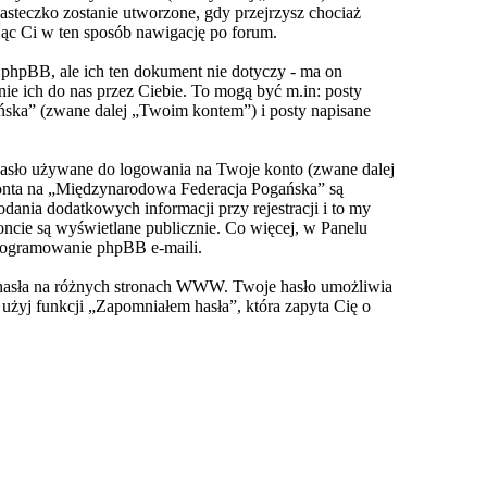
asteczko zostanie utworzone, gdy przejrzysz chociaż
jąc Ci w ten sposób nawigację po forum.
hpBB, ale ich ten dokument nie dotyczy - ma on
e ich do nas przez Ciebie. To mogą być m.in: posty
ńska” (zwane dalej „Twoim kontem”) i posty napisane
hasło używane do logowania na Twoje konto (zwane dalej
konta na „Międzynarodowa Federacja Pogańska” są
nia dodatkowych informacji przy rejestracji i to my
ncie są wyświetlane publicznie. Co więcej, w Panelu
rogramowanie phpBB e-maili.
o hasła na różnych stronach WWW. Twoje hasło umożliwia
, użyj funkcji „Zapomniałem hasła”, która zapyta Cię o