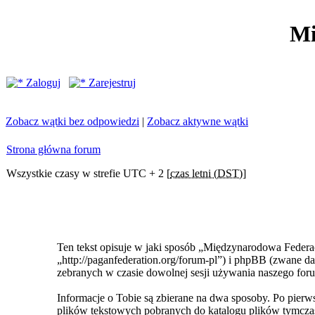
Mi
Zaloguj
Zarejestruj
Zobacz wątki bez odpowiedzi
|
Zobacz aktywne wątki
Strona główna forum
Wszystkie czasy w strefie UTC + 2 [
czas letni (DST)
]
Ten tekst opisuje w jaki sposób „Międzynarodowa Federa
„http://paganfederation.org/forum-pl”) i phpBB (zwane
zebranych w czasie dowolnej sesji używania naszego foru
Informacje o Tobie są zbierane na dwa sposoby. Po pie
plików tekstowych pobranych do katalogu plików tymczas